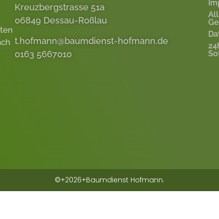
Im
Kreuzbergstrasse 51a
Al
06849 Dessau-Roßlau
Ge
eten
Da
t.hofmann@baumdienst-hofmann.de
ach
24
0163 5667010
So
©+2026+Baumdienst Hofmann.