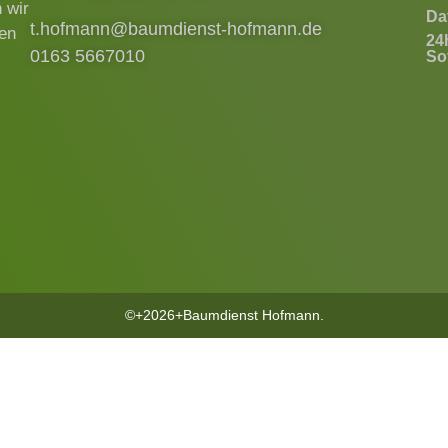
 wir
Da
t.hofmann@baumdienst-hofmann.de
ren
24
0163 5667010
Sof
©+2026+Baumdienst Hofmann.