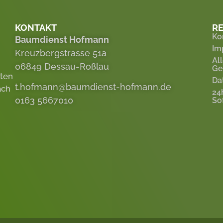
KONTAKT
RE
Ko
Baumdienst Hofmann
Im
Kreuzbergstrasse 51a
Al
06849 Dessau-Roßlau
Ge
eten
Da
t.hofmann@baumdienst-hofmann.de
ach
24
0163 5667010
So