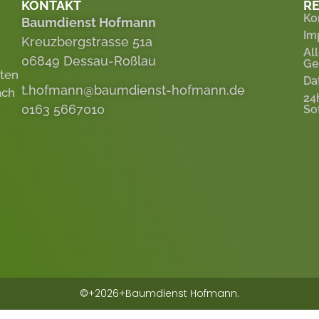
KONTAKT
RE
Ko
Baumdienst Hofmann
Im
Kreuzbergstrasse 51a
Al
06849 Dessau-Roßlau
Ge
eten
Da
t.hofmann@baumdienst-hofmann.de
ach
24
0163 5667010
So
©+2026+Baumdienst Hofmann.