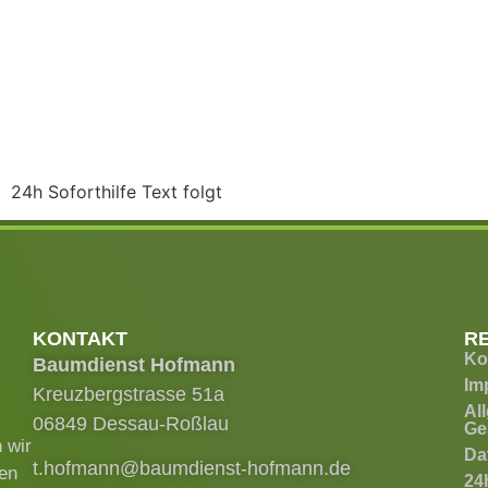
24h Soforthilfe Text folgt
KONTAKT
R
Ko
Baumdienst Hofmann
Im
Kreuzbergstrasse 51a
Al
06849 Dessau-Roßlau
Ge
 wir
Da
t.hofmann@baumdienst-hofmann.de
ren
24