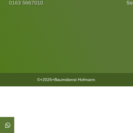
0163 5667010
Sof
©+2026+Baumdienst Hofmann.