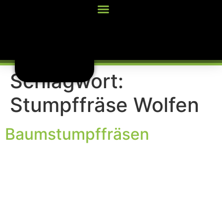
Inhalt
springen
Schlagwort:
Stumpffräse Wolfen
Baumstumpffräsen