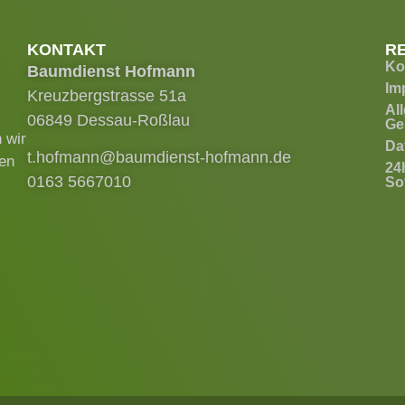
KONTAKT
R
Ko
Baumdienst Hofmann
Im
Kreuzbergstrasse 51a
Al
06849 Dessau-Roßlau
Ge
 wir
Da
t.hofmann@baumdienst-hofmann.de
ren
24
0163 5667010
Sof