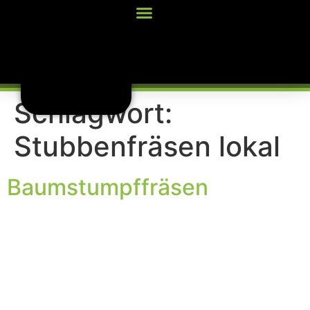
Inhalt
springen
Schlagwort:
Stubbenfräsen lokal
Baumstumpffräsen