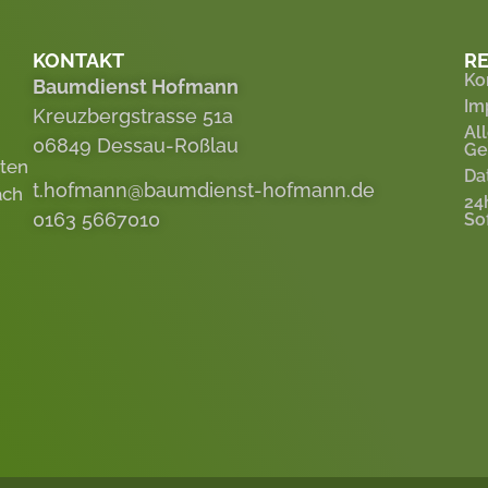
KONTAKT
RE
Ko
Baumdienst Hofmann
Im
Kreuzbergstrasse 51a
Al
06849 Dessau-Roßlau
Ge
eten
Da
t.hofmann@baumdienst-hofmann.de
ach
24
0163 5667010
So