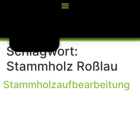
Inhalt
springen
Schlagwort:
Stammholz Roßlau
Stammholzaufbearbeitung