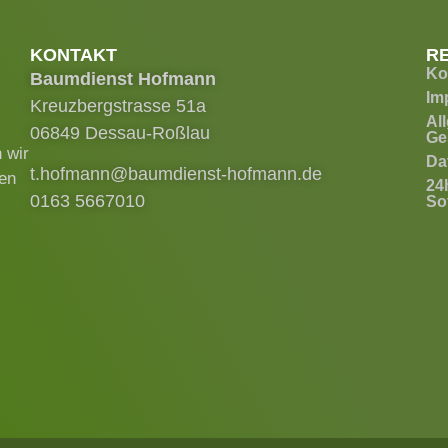
KONTAKT
R
Ko
Baumdienst Hofmann
Im
Kreuzbergstrasse 51a
Al
06849 Dessau-Roßlau
Ge
 wir
Da
t.hofmann@baumdienst-hofmann.de
ren
24
0163 5667010
Sof