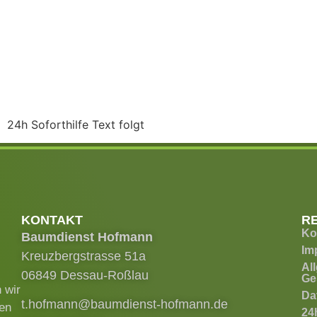
24h Soforthilfe Text folgt
KONTAKT
R
Ko
Baumdienst Hofmann
Im
Kreuzbergstrasse 51a
Al
06849 Dessau-Roßlau
Ge
 wir
Da
t.hofmann@baumdienst-hofmann.de
ren
24