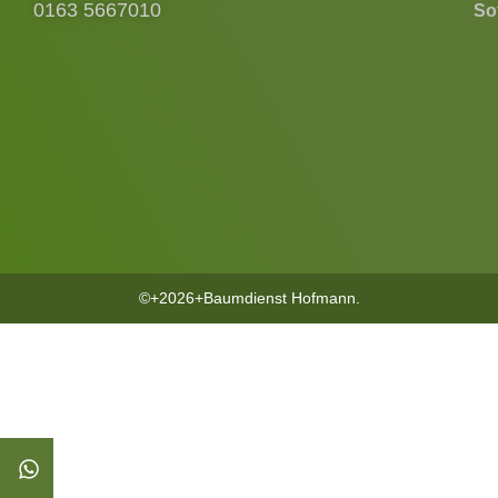
0163 5667010
Sof
©+2026+Baumdienst Hofmann.