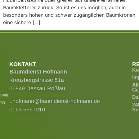
Hubarbeitsbühne oder greifen auf unsere erfahrenen
Baumkletterer zurück. So ist es uns möglich, auch in
besonders hohen und schwer zugänglichen Baumkronen
eine sichere […]
KONTAKT
R
Ko
Baumdienst Hofmann
Im
Kreuzbergstrasse 51a
Al
06849 Dessau-Roßlau
Ge
 wir
Da
t.hofmann@baumdienst-hofmann.de
ren
24
0163 5667010
Sof