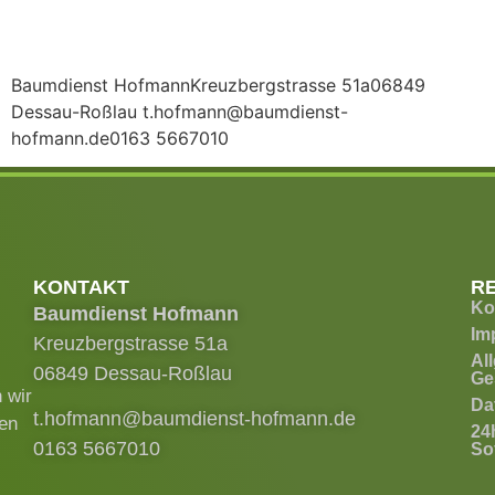
Baumdienst HofmannKreuzbergstrasse 51a06849
Dessau-Roßlau t.hofmann@baumdienst-
hofmann.de0163 5667010
KONTAKT
R
Ko
Baumdienst Hofmann
Im
Kreuzbergstrasse 51a
Al
06849 Dessau-Roßlau
Ge
 wir
Da
t.hofmann@baumdienst-hofmann.de
ren
24
0163 5667010
Sof