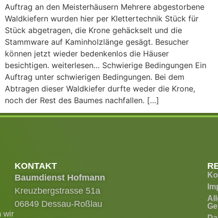
Auftrag an den Meisterhäusern Mehrere abgestorbene
Waldkiefern wurden hier per Klettertechnik Stück für
Stück abgetragen, die Krone gehäckselt und die
Stammware auf Kaminholzlänge gesägt. Besucher
können jetzt wieder bedenkenlos die Häuser
besichtigen. weiterlesen… Schwierige Bedingungen Ein
Auftrag unter schwierigen Bedingungen. Bei dem
Abtragen dieser Waldkiefer durfte weder die Krone,
noch der Rest des Baumes nachfallen. […]
KONTAKT
R
Ko
Baumdienst Hofmann
Im
Kreuzbergstrasse 51a
Al
06849 Dessau-Roßlau
Ge
 wir
Da