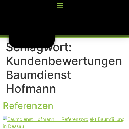
Inhalt
springen
Schlagwort:
Kundenbewertungen
Baumdienst
Hofmann
Referenzen