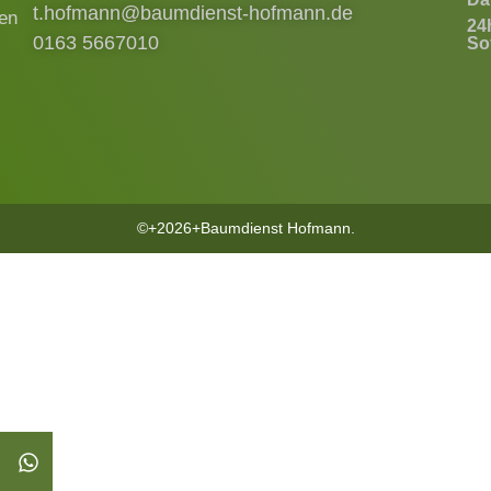
t.hofmann@baumdienst-hofmann.de
ren
24
0163 5667010
Sof
©+2026+Baumdienst Hofmann.