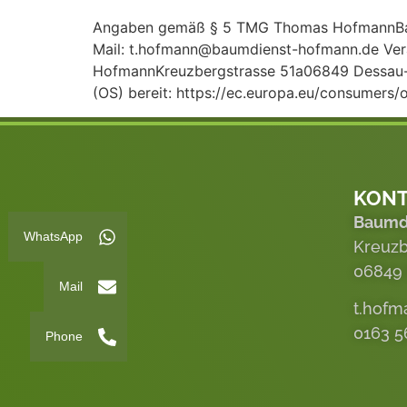
Angaben gemäß § 5 TMG Thomas HofmannBau
Mail: t.hofmann@baumdienst-hofmann.de Vera
HofmannKreuzbergstrasse 51a06849 Dessau-Roß
(OS) bereit: https://ec.europa.eu/consumers/o
KON
Baumd
WhatsApp
Kreuzb
06849
Mail
t.hof
0163 5
Phone