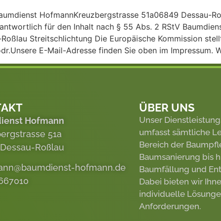
mdienst HofmannKreuzbergstrasse 51a06849 Dessau-Roßl
ntwortlich für den Inhalt nach § 55 Abs. 2 RStV Baumdi
lau Streitschlichtung Die Europäische Kommission stellt 
dr.Unsere E-Mail-Adresse finden Sie oben im Impressum. Wir
TAKT
ÜBER UNS
Unser Dienstleistun
ienst Hofmann
umfasst sämtliche L
ergstrasse 51a
Bereich der Baumpfl
 Dessau-Roßlau
Baumsanierung bis hi
mann@baumdienst-hofmann.de
Baumfällung und Ent
667010
Dabei bieten wir Ihn
individuelle Lösunge
Anforderungen.