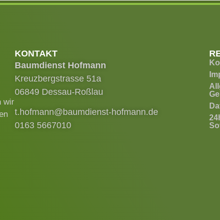
KONTAKT
R
Ko
Baumdienst Hofmann
Im
Kreuzbergstrasse 51a
Al
06849 Dessau-Roßlau
Ge
 wir
Da
t.hofmann@baumdienst-hofmann.de
ren
24
0163 5667010
Sof