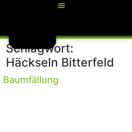
Inhalt
springen
Schlagwort:
Häckseln Bitterfeld
Baumfällung