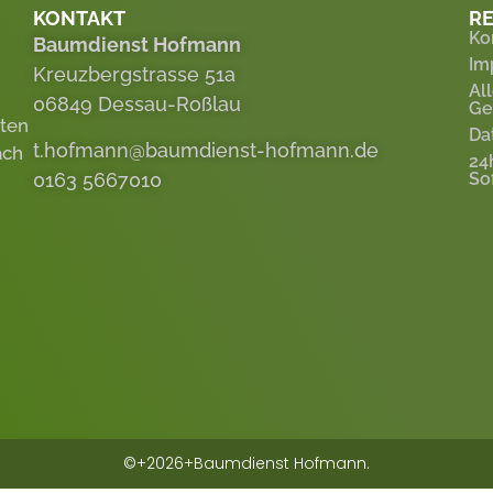
KONTAKT
RE
Ko
Baumdienst Hofmann
Im
Kreuzbergstrasse 51a
Al
06849 Dessau-Roßlau
Ge
eten
Da
t.hofmann@baumdienst-hofmann.de
ach
24
0163 5667010
So
©+2026+Baumdienst Hofmann.