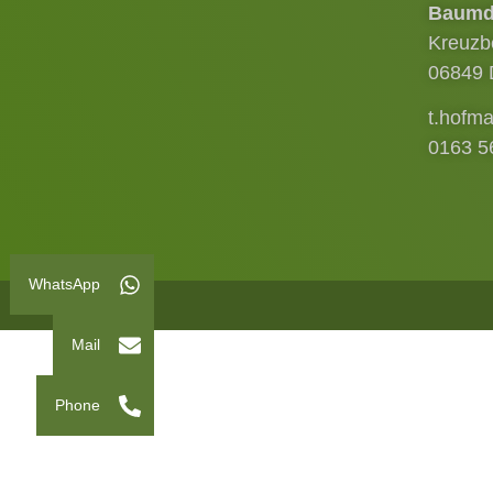
Baumd
Kreuzb
06849 
t.hofm
0163 5
WhatsApp
Mail
Phone