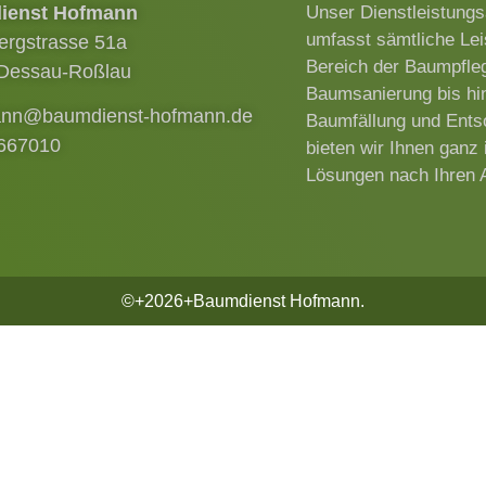
ienst Hofmann
Unser Dienstleistung
umfasst sämtliche Le
ergstrasse 51a
Bereich der Baumpfle
Dessau-Roßlau
Baumsanierung bis hi
ann@baumdienst-hofmann.de
Baumfällung und Ents
667010
bieten wir Ihnen ganz 
Lösungen nach Ihren 
©+2026+Baumdienst Hofmann.