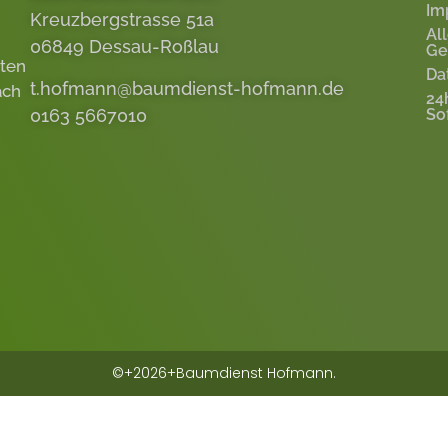
Im
Kreuzbergstrasse 51a
Al
06849 Dessau-Roßlau
Ge
eten
Da
t.hofmann@baumdienst-hofmann.de
ach
24
0163 5667010
So
©+2026+Baumdienst Hofmann.