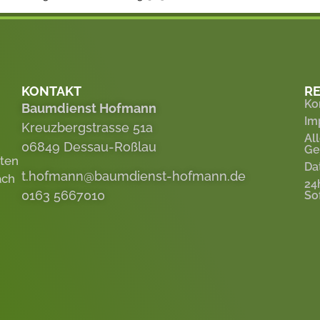
KONTAKT
RE
Ko
Baumdienst Hofmann
Im
Kreuzbergstrasse 51a
Al
06849 Dessau-Roßlau
Ge
eten
Da
t.hofmann@baumdienst-hofmann.de
ach
24
0163 5667010
So