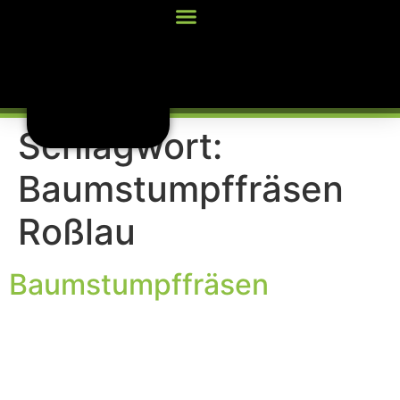
Inhalt
springen
Schlagwort:
Baumstumpffräsen
Roßlau
Baumstumpffräsen