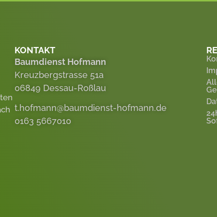
KONTAKT
RE
Ko
Baumdienst Hofmann
Im
Kreuzbergstrasse 51a
Al
06849 Dessau-Roßlau
Ge
eten
Da
t.hofmann@baumdienst-hofmann.de
ach
24
0163 5667010
So