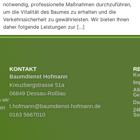
notwendig, professionelle Maßnahmen durchzuführen,
um die Vitalität des Baumes zu erhalten und die
Verkehrssicherheit zu gewährleisten. Wir bieten Ihnen
daher folgende Leistungen zur […]
KONTAKT
R
Ko
Baumdienst Hofmann
Im
Kreuzbergstrasse 51a
Al
06849 Dessau-Roßlau
Ge
 wir
Da
t.hofmann@baumdienst-hofmann.de
ren
24
0163 5667010
Sof