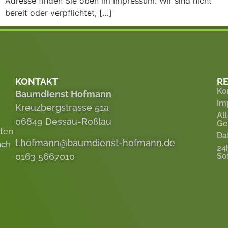
Adresse finden Sie oben im Impressum. Wir sind nicht
bereit oder verpflichtet, […]
KONTAKT
RE
Ko
Baumdienst Hofmann
Im
Kreuzbergstrasse 51a
Al
06849 Dessau-Roßlau
Ge
eten
Da
t.hofmann@baumdienst-hofmann.de
ach
24
0163 5667010
So