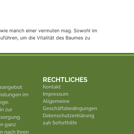
os wie manch einer vermuten mag. Sowohl im
uführen, um die Vitalität des Baumes zu
]
RECHTLICHES
gsangebot
Kontakt
Impressum
eistungen im
Allgemeine
ege,
Geschäftsbedingungen
n zur
Datenschutzerklärung
sorgung.
24h Soforthilfe
en ganz
n nach Ihren