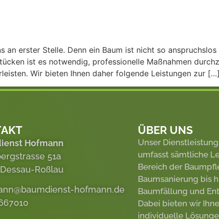
s an erster Stelle. Denn ein Baum ist nicht so anspruchsl
stücken ist es notwendig, professionelle Maßnahmen durchz
leisten. Wir bieten Ihnen daher folgende Leistungen zur […
TAKT
ÜBER UNS
Unser Dienstleistun
ienst Hofmann
umfasst sämtliche L
ergstrasse 51a
Bereich der Baumpfl
 Dessau-Roßlau
Baumsanierung bis hi
mann@baumdienst-hofmann.de
Baumfällung und Ent
667010
Dabei bieten wir Ihn
individuelle Lösunge