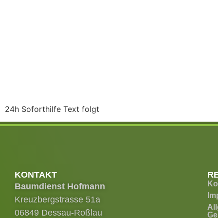
24h Soforthilfe Text folgt
KONTAKT
R
Ko
Baumdienst Hofmann
Im
Kreuzbergstrasse 51a
Al
06849 Dessau-Roßlau
Ge