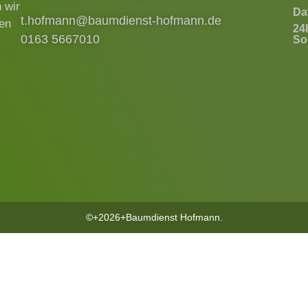
 wir
Da
t.hofmann@baumdienst-hofmann.de
ren
24
0163 5667010
Sof
©+2026+Baumdienst Hofmann.