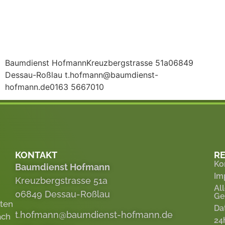
Baumdienst HofmannKreuzbergstrasse 51a06849
Dessau-Roßlau t.hofmann@baumdienst-
hofmann.de0163 5667010
KONTAKT
RE
Ko
Baumdienst Hofmann
Im
Kreuzbergstrasse 51a
Al
06849 Dessau-Roßlau
Ge
eten
Da
t.hofmann@baumdienst-hofmann.de
ach
24