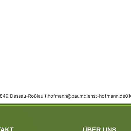
6849 Dessau-Roßlau t.hofmann@baumdienst-hofmann.de0
TAKT
ÜBER UNS