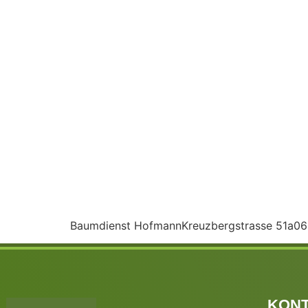
Baumdienst HofmannKreuzbergstrasse 51a0
KON