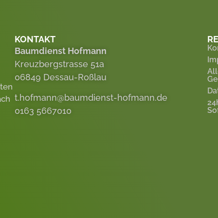
KONTAKT
RE
Ko
Baumdienst Hofmann
Im
Kreuzbergstrasse 51a
Al
06849 Dessau-Roßlau
Ge
eten
Da
t.hofmann@baumdienst-hofmann.de
ach
24
0163 5667010
So