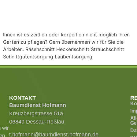
Ihnen ist es zeitlich oder körperlich nicht möglich Ihren
Garten zu pflegen? Gern übernehmen wir für Sie die
Arbeiten. Rasenschnitt Heckenschnitt Strauchschnitt
Schnittgutentsorgung Laubentsorgung
KONTAKT
R
Ko
Baumdienst Hofmann
Im
Kreuzbergstrasse 51a
Al
06849 Dessau-Roßlau
Ge
 wir
Da
t.hofmann@baumdienst-hofmann.de
ren