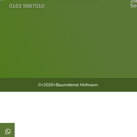
24
0163 5667010
Sof
©+2026+Baumdienst Hofmann.