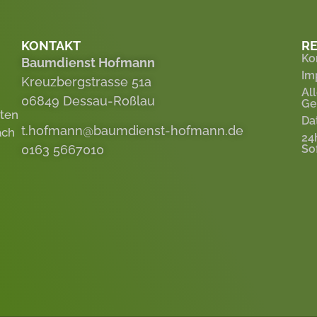
KONTAKT
RE
Ko
Baumdienst Hofmann
Im
Kreuzbergstrasse 51a
Al
06849 Dessau-Roßlau
Ge
eten
Da
t.hofmann@baumdienst-hofmann.de
ach
24
0163 5667010
So