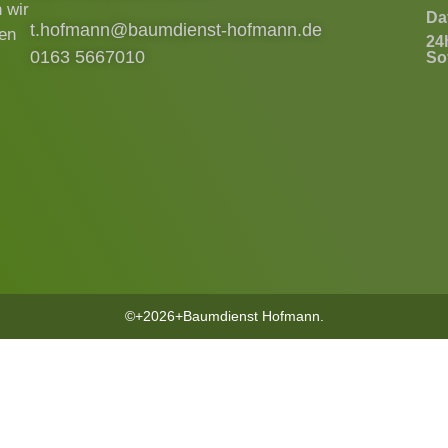
 wir
Da
t.hofmann@baumdienst-hofmann.de
ren
24
0163 5667010
Sof
©+2026+Baumdienst Hofmann.