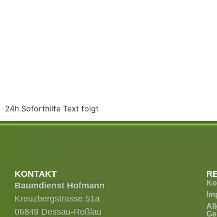
24h Soforthilfe Text folgt
KONTAKT
R
Ko
Baumdienst Hofmann
Im
Kreuzbergstrasse 51a
Al
06849 Dessau-Roßlau
Ge