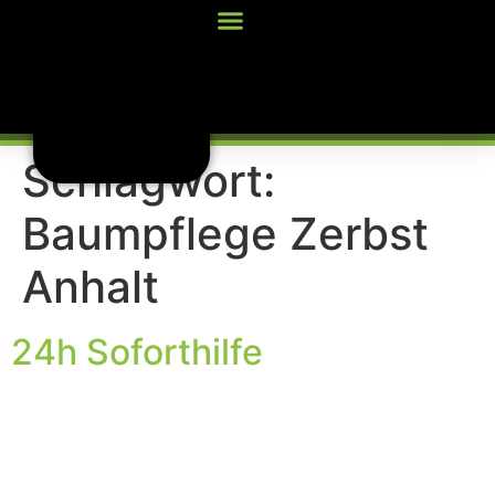
Inhalt
springen
Schlagwort:
Baumpflege Zerbst
Anhalt
24h Soforthilfe